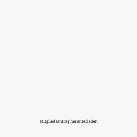
Jetzt Mitglied werden
#wirsindLeusberg
Du möchtest Teil unseres Vereins
werden und gemeinsam mit uns die
Leidenschaft für Fußball leben? Dann
lade dir hier ganz einfach unseren
Mitgliedsantrag herunter und werde
ein aktiver Teil des FC Leusberg 62!
Wir freuen uns auf dich!
Mitgliedsantrag herunterladen